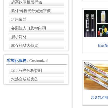
超高效液相層析儀
紫外/可視光分光光譜儀
泛用儀器
各類注入口及轉向閥
層析耗材
庫存耗材大特賣
樣品瓶
客製化服務
/ Customized
線上程序分析規劃
水熱合成反應釜
高效液相層